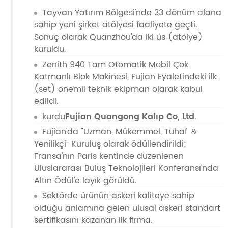
Tayvan Yatırım Bölgesi'nde 33 dönüm alana
sahip yeni şirket atölyesi faaliyete geçti.
Sonuç olarak Quanzhou'da iki üs (atölye)
kuruldu.
Zenith 940 Tam Otomatik Mobil Çok
Katmanlı Blok Makinesi, Fujian Eyaletindeki ilk
(set) önemli teknik ekipman olarak kabul
edildi.
kurdu
Fujian Quangong Kalıp Co, Ltd
.
Fujian'da "Uzman, Mükemmel, Tuhaf ＆
Yenilikçi" Kuruluş olarak ödüllendirildi;
Fransa'nın Paris kentinde düzenlenen
Uluslararası Buluş Teknolojileri Konferansı'nda
Altın Ödül'e layık görüldü.
Sektörde ürünün askeri kaliteye sahip
olduğu anlamına gelen ulusal askeri standart
sertifikasını kazanan ilk firma.