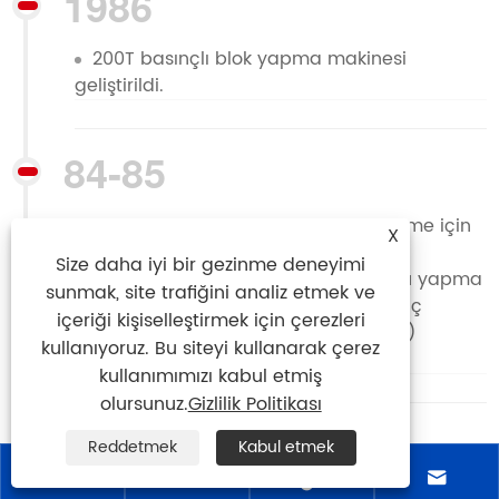
1986
200T basınçlı blok yapma makinesi
geliştirildi.
84-85
Yağ beslemesi ve manuel kalıp sökme için
X
elektrikli tek eksenli dalgıç pompayı
Size daha iyi bir gezinme deneyimi
benimseyen, üç dik 150T basınç bloğu yapma
sunmak, site trafiğini analiz etmek ve
makinesi geliştirildi; bu makine renkli iç
içeriği kişiselleştirmek için çerezleri
mekan fayansları (200*200* 12-15MM)
kullanıyoruz. Bu siteyi kullanarak çerez
üretebilir.
kullanımımızı kabul etmiş
olursunuz.
Gizlilik Politikası
1983
Reddetmek
Kabul etmek



